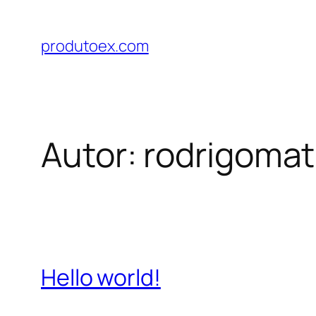
Pular
para
produtoex.com
o
conteúdo
Autor:
rodrigoma
Hello world!