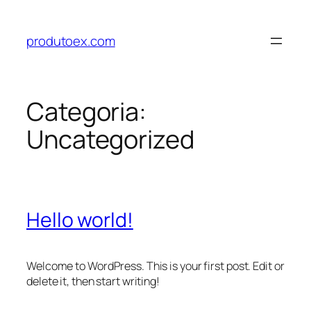
Pular
para
produtoex.com
o
conteúdo
Categoria:
Uncategorized
Hello world!
Welcome to WordPress. This is your first post. Edit or
delete it, then start writing!